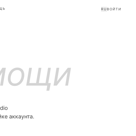
ЩЬ
RU
ВОЙТИ
мощи
dio
ке аккаунта.