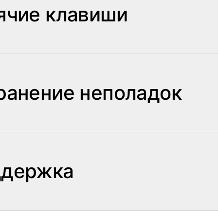
ячие клавиши
ранение неполадок
держка