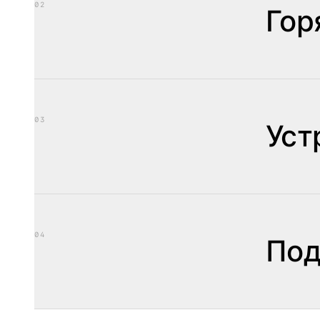
02
Гор
03
Уст
04
Под