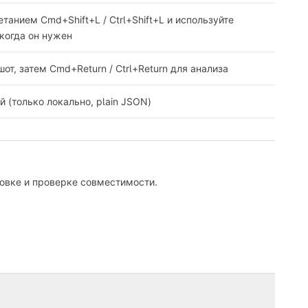
танием Cmd+Shift+L / Ctrl+Shift+L и используйте
 когда он нужен
т, затем Cmd+Return / Ctrl+Return для анализа
й (только локально, plain JSON)
новке и проверке совместимости.