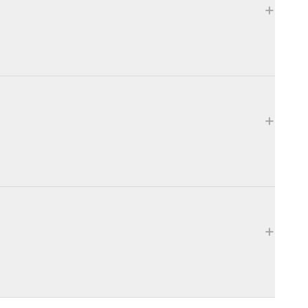
+
+
+