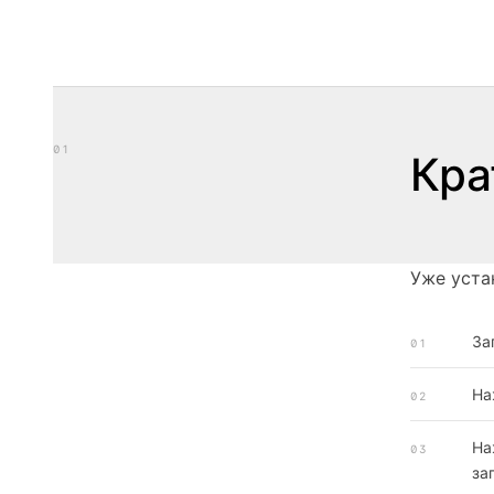
01
Кра
Уже устан
За
01
На
02
На
03
за