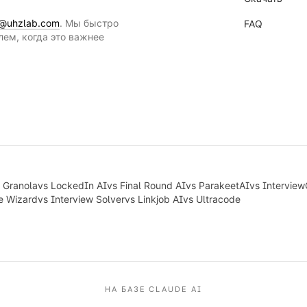
o@uhzlab.com
. Мы быстро
FAQ
лем, когда это важнее
s
Granola
vs
LockedIn AI
vs
Final Round AI
vs
ParakeetAI
vs
Interview
e Wizard
vs
Interview Solver
vs
Linkjob AI
vs
Ultracode
НА БАЗЕ CLAUDE AI