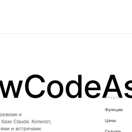
ewCodeAs
ПРОДУКТ
Функции
 резюме и
Цены
азе Claude. Копилот,
ями и встречами.
Скачать