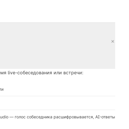
+
емя live-собеседования или встречи:
ти
 Audio — голос собеседника расшифровывается, AI-ответы