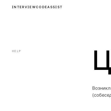
INTERVIEWCODEASSIST
Ц
HELP
Возникл
(собесе