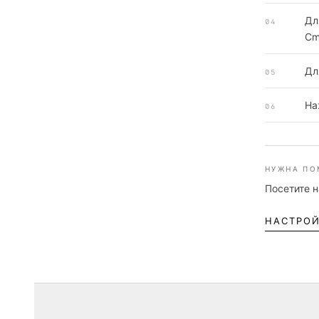
Дл
04
Cm
Дл
05
На
06
НУЖНА ПО
Посетите 
НАСТРО