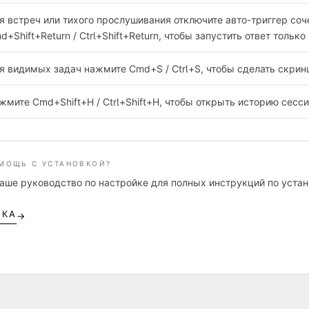
я встреч или тихого прослушивания отключите авто-триггер соче
d+Shift+Return / Ctrl+Shift+Return, чтобы запустить ответ только
я видимых задач нажмите Cmd+S / Ctrl+S, чтобы сделать скриншо
жмите Cmd+Shift+H / Ctrl+Shift+H, чтобы открыть историю сесси
МОЩЬ С УСТАНОВКОЙ?
наше руководство по настройке для полных инструкций по уста
ЙКА
→