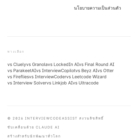
นโยบายความเป็นส่วนตัว
ทางเลือก
vs
Cluely
vs
Granola
vs
LockedIn AI
vs
Final Round AI
vs
ParakeetAI
vs
InterviewCopilot
vs
Beyz AI
vs
Otter
vs
Fireflies
vs
InterviewCoder
vs
Leetcode Wizard
vs
Interview Solver
vs
Linkjob AI
vs
Ultracode
© 2026 INTERVIEWCODEASSIST สงวนลิขสิทธิ์
ขับเคลื่อนด้วย CLAUDE AI
สร้างสำหรับนักพัฒนาทั่วโลก